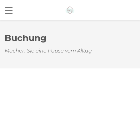
Buchung
Rezerwacja online
+48 600 037 436
info@odsapkamiedwie.pl
Machen Sie eine Pause vom Alltag
ul. Szczecińska 50, Zieleniewo,
Zachodniopomorskie, Poland