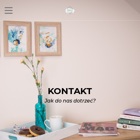
+48 600 037 436
info@odsapkamiedwie.pl
ul. Szczecińska 50, Zieleniewo,
Zachodniopomorskie, Poland
KONTAKT
Jak do nas dotrzeć?
Rezerwacja online