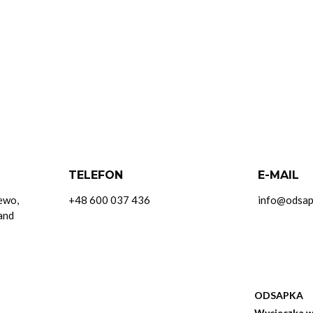
TELEFON
E-MAIL
iewo,
+48 600 037 436
info@odsap
and
ODSAPKA
Wycieczka w